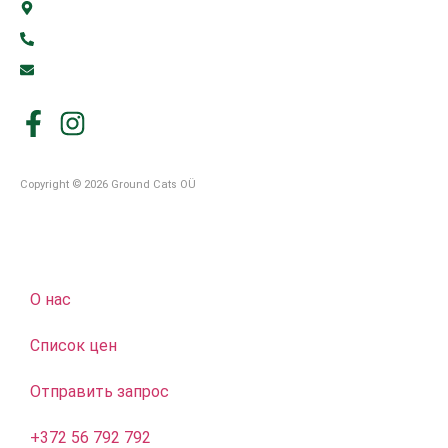
Suur-Sõjamäe põik 10, 11415 Tallinn
+372 56 792 792
info@groundcats.ee
Copyright © 2026 Ground Cats OÜ
О нас
Список цен
Отправить запрос
+372 56 792 792